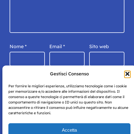
Nome
*
Email
*
Sito web
Gestisci Consenso
Per fornire le migliori esperienze, utilizziamo tecnologie come i cookie
per memorizzare e/o accedere alle informazioni del dispositivo. Il
consenso a queste tecnologie ci permetterà di elaborare dati come il
comportamento di navigazione o ID unici su questo sito. Non
acconsentire o ritirare il consenso può influire negativamente su alcune
caratteristiche e funzioni.
Storie di Napoli è una testata registrata presso il tribunale di
Accetta
Napoli con autorizzazione numero 38 del 25/9/2019.