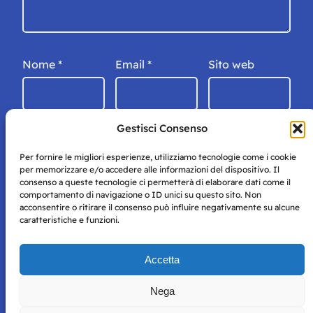
Nome
*
Email
*
Sito web
Gestisci Consenso
Per fornire le migliori esperienze, utilizziamo tecnologie come i cookie
per memorizzare e/o accedere alle informazioni del dispositivo. Il
consenso a queste tecnologie ci permetterà di elaborare dati come il
comportamento di navigazione o ID unici su questo sito. Non
acconsentire o ritirare il consenso può influire negativamente su alcune
caratteristiche e funzioni.
Storie di Napoli è una testata registrata presso il tribunale di
Accetta
Napoli con autorizzazione numero 38 del 25/9/2019.
Tutte le immagini e i contenuti su questo sito sono forniti
Nega
per mero scopo didattico e informativo.
Privacy
Tutti i diritti riservati, ogni tentativo di copia sarà
Policy