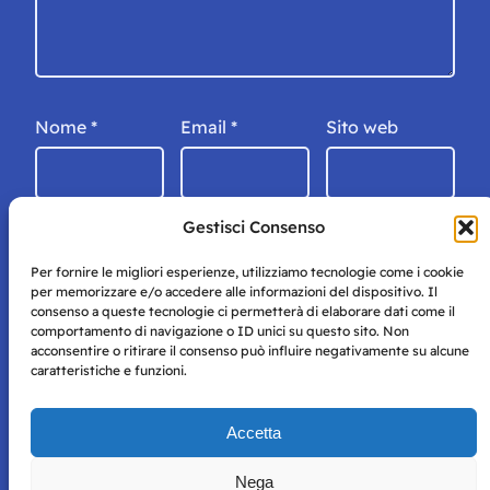
Nome
*
Email
*
Sito web
Gestisci Consenso
Per fornire le migliori esperienze, utilizziamo tecnologie come i cookie
per memorizzare e/o accedere alle informazioni del dispositivo. Il
consenso a queste tecnologie ci permetterà di elaborare dati come il
comportamento di navigazione o ID unici su questo sito. Non
acconsentire o ritirare il consenso può influire negativamente su alcune
caratteristiche e funzioni.
Storie di Napoli è una testata registrata presso il tribunale di
Accetta
Napoli con autorizzazione numero 38 del 25/9/2019.
Tutte le immagini e i contenuti su questo sito sono forniti
Nega
per mero scopo didattico e informativo.
Privacy