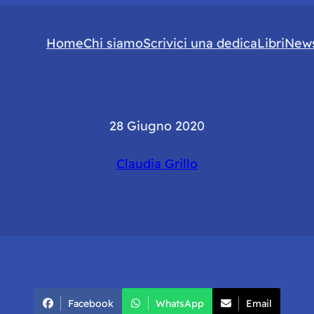
Home
Chi siamo
Scrivici una dedica
Libri
News
28 Giugno 2020
Claudia Grillo
Facebook
WhatsApp
Email