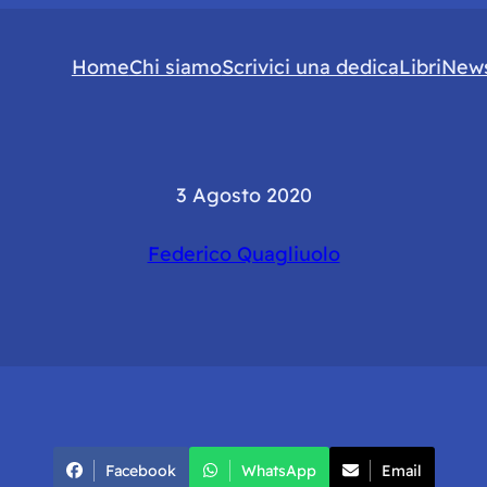
Home
Chi siamo
Scrivici una dedica
Libri
News
3 Agosto 2020
Federico Quagliuolo
Facebook
WhatsApp
Email