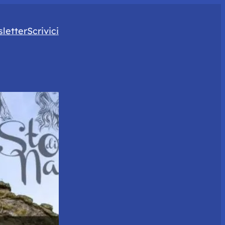
letter
Scrivici