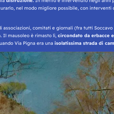
lla
distruzione.
In merito è intervenuto negli anni p
urarlo, nel modo migliore possibile, con interventi
di associazioni, comitati e giornali (fra tutti Socca
. Il mausoleo è rimasto lì,
circondato da erbacce e
quando Via Pigna era una
isolatissima strada di ca