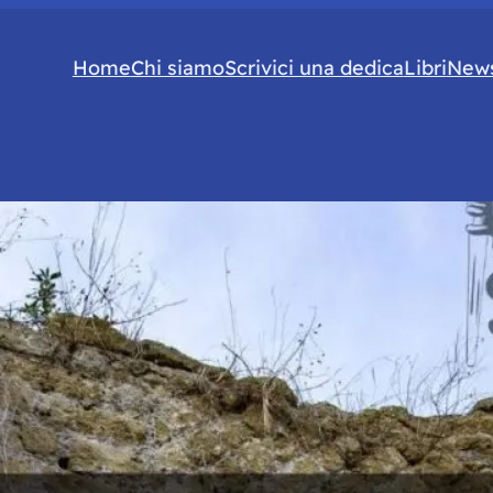
Home
Chi siamo
Scrivici una dedica
Libri
News