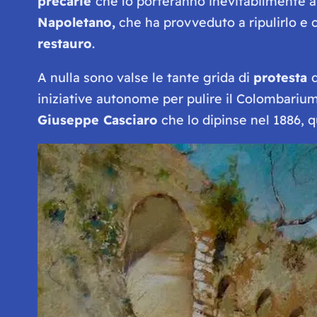
precarie
che lo porteranno inevitabilmente a
Napoletano,
che ha provveduto a ripulirlo e c
restauro
.
A nulla sono valse le tante grida di
protesta
iniziative autonome per pulire il Colombarium
Giuseppe Casciaro
che lo dipinse nel 1886, 