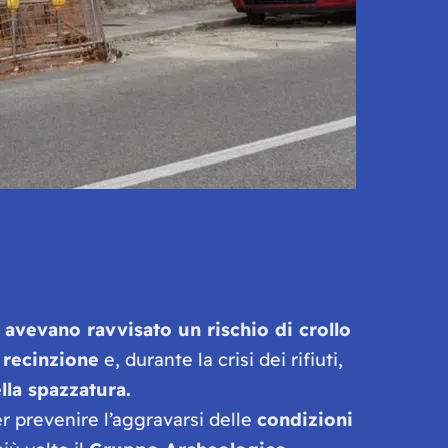
n avevano ravvisato un rischio di crollo
recinzione
e, durante la crisi dei rifiuti,
lla spazzatura.
r prevenire l’aggravarsi delle
condizioni