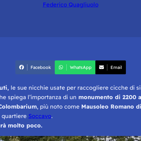
Federico Quagliuolo
Facebook
WhatsApp
Email
uti,
le sue nicchie usate per raccogliere cicche di sig
he spiega l’importanza di un
monumento di 2200 an
Colombarium
, più noto come
Mausoleo Romano di
l quartiere
Soccavo
.
rà molto poco.