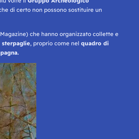
iù volte il
Gruppo Archeologico
 che di certo non possono sostituire un
vo Magazine) che hanno organizzato collette e
 sterpaglie
, proprio come nel
quadro di
mpagna.