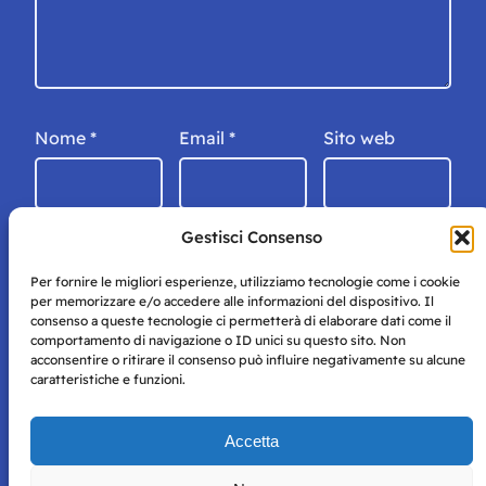
Nome
*
Email
*
Sito web
Gestisci Consenso
Per fornire le migliori esperienze, utilizziamo tecnologie come i cookie
per memorizzare e/o accedere alle informazioni del dispositivo. Il
consenso a queste tecnologie ci permetterà di elaborare dati come il
comportamento di navigazione o ID unici su questo sito. Non
acconsentire o ritirare il consenso può influire negativamente su alcune
caratteristiche e funzioni.
Storie di Napoli è una testata registrata presso il tribunale di
Accetta
Napoli con autorizzazione numero 38 del 25/9/2019.
Tutte le immagini e i contenuti su questo sito sono forniti