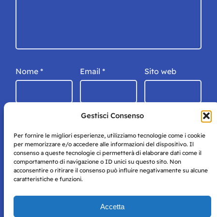
Nome
*
Email
*
Sito web
Gestisci Consenso
Per fornire le migliori esperienze, utilizziamo tecnologie come i cookie
per memorizzare e/o accedere alle informazioni del dispositivo. Il
consenso a queste tecnologie ci permetterà di elaborare dati come il
comportamento di navigazione o ID unici su questo sito. Non
acconsentire o ritirare il consenso può influire negativamente su alcune
caratteristiche e funzioni.
Storie di Napoli è una testata registrata presso il tribunale di
Accetta
Napoli con autorizzazione numero 38 del 25/9/2019.