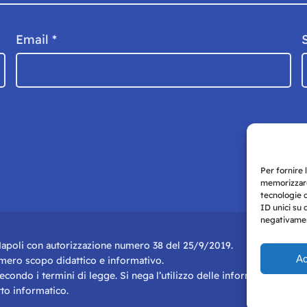
Email
*
Per fornire 
memorizzare
tecnologie 
ID unici su 
negativament
i Napoli con autorizzazione numero 38 del 25/9/2019.
Ac
r mero scopo didattico e informativo.
 secondo i termini di legge. Si nega l’utilizzo delle informazioni in q
to informatico.