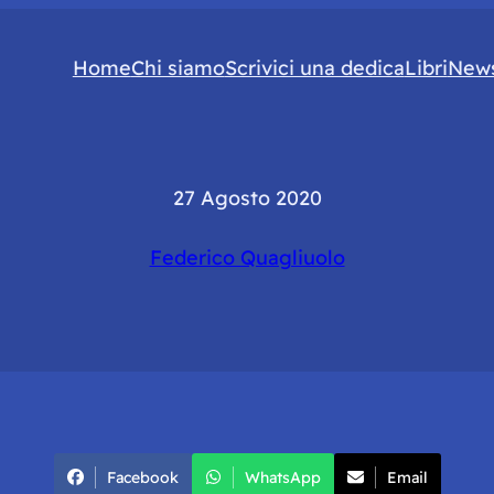
Home
Chi siamo
Scrivici una dedica
Libri
News
27 Agosto 2020
Federico Quagliuolo
Facebook
WhatsApp
Email