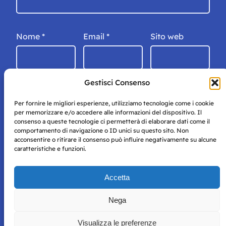
Nome
*
Email
*
Sito web
Gestisci Consenso
Per fornire le migliori esperienze, utilizziamo tecnologie come i cookie
per memorizzare e/o accedere alle informazioni del dispositivo. Il
consenso a queste tecnologie ci permetterà di elaborare dati come il
comportamento di navigazione o ID unici su questo sito. Non
acconsentire o ritirare il consenso può influire negativamente su alcune
caratteristiche e funzioni.
Storie di Napoli è una testata registrata presso il tribunale di
Accetta
Napoli con autorizzazione numero 38 del 25/9/2019.
Tutte le immagini e i contenuti su questo sito sono forniti
Nega
per mero scopo didattico e informativo.
Privacy
Tutti i diritti riservati, ogni tentativo di copia sarà
Policy
Visualizza le preferenze
perseguito secondo i termini di legge. Si nega l’utilizzo delle