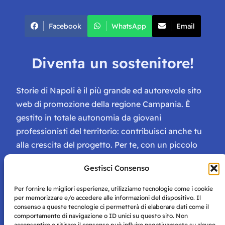
Facebook
WhatsApp
Email
Diventa un sostenitore!
Storie di Napoli è il più grande ed autorevole sito
web di promozione della regione Campania. È
gestito in totale autonomia da giovani
professionisti del territorio: contribuisci anche tu
alla crescita del progetto. Per te, con un piccolo
contributo, ci saranno numerosissimi vantaggi:
Gestisci Consenso
tessera di Storie Campane, libri e magazine gratis
e inviti ad eventi esclusivi!
Per fornire le migliori esperienze, utilizziamo tecnologie come i cookie
per memorizzare e/o accedere alle informazioni del dispositivo. Il
consenso a queste tecnologie ci permetterà di elaborare dati come il
comportamento di navigazione o ID unici su questo sito. Non
acconsentire o ritirare il consenso può influire negativamente su alcune