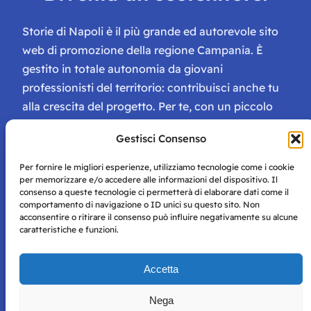
Storie di Napoli è il più grande ed autorevole sito
web di promozione della regione Campania. È
gestito in totale autonomia da giovani
professionisti del territorio: contribuisci anche tu
alla crescita del progetto. Per te, con un piccolo
contributo, ci saranno numerosissimi vantaggi:
Gestisci Consenso
tessera di Storie Campane, libri e magazine gratis
e inviti ad eventi esclusivi!
Per fornire le migliori esperienze, utilizziamo tecnologie come i cookie
per memorizzare e/o accedere alle informazioni del dispositivo. Il
consenso a queste tecnologie ci permetterà di elaborare dati come il
comportamento di navigazione o ID unici su questo sito. Non
acconsentire o ritirare il consenso può influire negativamente su alcune
caratteristiche e funzioni.
Storie di Napoli è una testata registrata presso il tribunale di
Accetta
Napoli con autorizzazione numero 38 del 25/9/2019.
Tutte le immagini e i contenuti su questo sito sono forniti
Nega
per mero scopo didattico e informativo.
Privacy