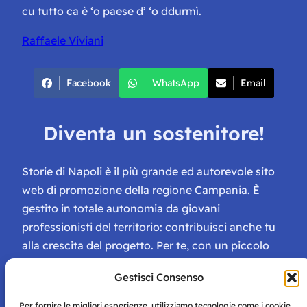
cu tutto ca è ‘o paese d’ ‘o ddurmì.
Raffaele Viviani
Facebook
WhatsApp
Email
Diventa un sostenitore!
Storie di Napoli è il più grande ed autorevole sito
web di promozione della regione Campania. È
gestito in totale autonomia da giovani
professionisti del territorio: contribuisci anche tu
alla crescita del progetto. Per te, con un piccolo
contributo, ci saranno numerosissimi vantaggi:
Gestisci Consenso
tessera di Storie Campane, libri e magazine gratis
e inviti ad eventi esclusivi!
Per fornire le migliori esperienze, utilizziamo tecnologie come i cookie