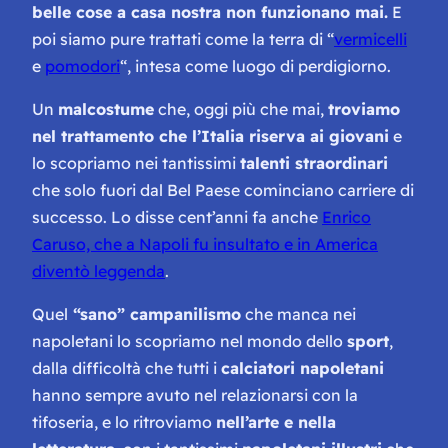
belle cose a casa nostra non funzionano mai.
E
poi siamo pure trattati come la terra di “
vermicelli
e
pomodori
“, intesa come luogo di perdigiorno.
Un
malcostume
che, oggi più che mai,
troviamo
nel trattamento che l’Italia riserva ai giovani
e
lo scopriamo nei tantissimi
talenti straordinari
che solo fuori dal Bel Paese cominciano carriere di
successo. Lo disse cent’anni fa anche
Enrico
Caruso, che a Napoli fu insultato e in America
diventò leggenda
.
Quel
“sano” campanilismo
che manca nei
napoletani lo scopriamo nel mondo dello
sport
,
dalla difficoltà che tutti i
calciatori napoletani
hanno sempre avuto nel relazionarsi con la
tifoseria, e lo ritroviamo
nell’arte e nella