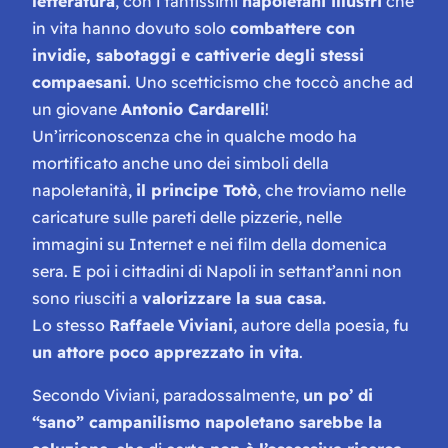
letteratura
, con i tantissimi
napoletani illustri
che
in vita hanno dovuto solo
combattere con
invidie, sabotaggi e cattiverie degli stessi
compaesani
. Uno scetticismo che toccò anche ad
un giovane
Antonio Cardarelli
!
Un’irriconoscenza che in qualche modo ha
mortificato anche uno dei simboli della
napoletanità,
il principe Totò
, che troviamo nelle
caricature sulle pareti delle pizzerie, nelle
immagini su Internet e nei film della domenica
sera. E poi i cittadini di Napoli in settant’anni non
sono riusciti a
valorizzare la sua casa.
Lo stesso
Raffaele
Viviani
, autore della poesia, fu
un attore poco apprezzato in vita
.
Secondo Viviani, paradossalmente,
un po’ di
“sano” campanilismo napoletano sarebbe la