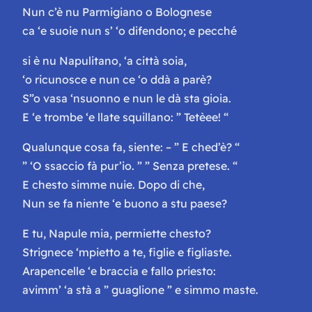
Nun c’è nu Parmigiano o Bolognese
ca ‘e suoie nun s’ ‘o difendono; e pecché
si è nu Napulitano, ‘a città soia,
‘o ricunosce e nun ce ‘o ddà a parè?
S”o vasa ‘nsuonno e nun le dà sta gioia.
E ‘e trombe ‘e llate squillano: ” Tetèee! “
Qualunque cosa fa, siente: – ” E ched’è? “
” ‘O ssaccio fà pur’io. ” ” Senza pretese. “
E chesto simme nuie. Dopo di che,
Nun se fa niente ‘e buono a stu paese?
E tu, Napule mia, permiette chesto?
Strignece ‘mpietto a te, figlie e figliaste.
Arapencelle ‘e braccia e fallo priesto:
avimm’ ‘a stà a ” guaglione ” e simmo maste.