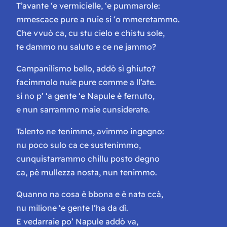
T’avante ‘e vermicielle, ‘e pummarole:
mmescace pure a nuie si ‘o mmeretammo.
Che vvuò ca, cu stu cielo e chistu sole,
te dammo nu saluto e ce ne jammo?
Campanilismo bello, addò sì ghiuto?
facimmolo nuie pure comme a ll’ate.
si no p’ ‘a gente ‘e Napule è fernuto,
e nun sarrammo maie cunsiderate.
Talento ne tenimmo, avimmo ingegno:
nu poco sulo ca ce sustenimmo,
cunquistarrammo chillu posto degno
ca, pè mullezza nosta, nun tenimmo.
Quanno na cosa è bbona e è nata ccà,
nu milione ‘e gente l’ha da dì.
E vedarraie po’ Napule addò va,