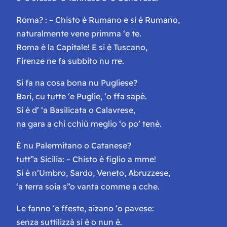
Roma? : – Chisto è Rumano e si è Rumano,
naturalmente vene primma ‘e te.
Roma è la Capitale! E si è Tuscano,
Firenze ne fa subbito nu rre.
Si fa na cosa bona nu Pugliese?
Bari, cu tutte ‘e Puglie, ‘o ffa sapè.
Si è d’ ‘a Basilicata o Calavrese,
na gara a chi cchiù meglio ‘o po’ tenè.
È nu Palermitano o Catanese?
tutt”a Sicilia: – Chisto è figlio a mme!
Si è n’Umbro, Sardo, Veneto, Abruzzese,
‘a terra soia s”o vanta comme a cche.
Le fanno ‘e ffeste, aizano ‘o pavese:
senza suttilizzà si è o nun è.