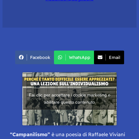
Facebook
WhatsApp
Email
Fai clic per accettare i cookie marketing e
abilitare questo contenuto
“
Campanilismo
”
è una poesia di Raffaele Viviani