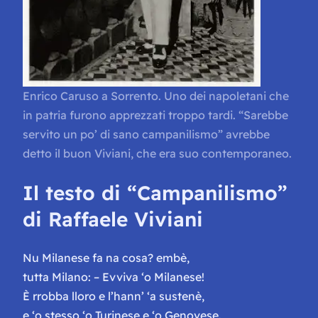
Enrico Caruso a Sorrento. Uno dei napoletani che
in patria furono apprezzati troppo tardi. “Sarebbe
servito un po’ di sano campanilismo” avrebbe
detto il buon Viviani, che era suo contemporaneo.
Il testo di “Campanilismo”
di Raffaele Viviani
Nu Milanese fa na cosa? embè,
tutta Milano: – Evviva ‘o Milanese!
È rrobba lloro e l’hann’ ‘a sustenè,
e ‘o stesso ‘o Turinese e ‘o Genovese.