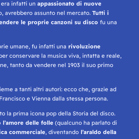
 era infatti un
appassionato di nuove
no, avrebbero assunto nel mercato.
Tutti i
 vendere le proprie canzoni su disco
fu una
orie umane, fu infatti una
rivoluzione
per conservare la musica viva, intatta e reale,
ne, tanto da vendere nel 1903 il suo primo
ieme a tanti altri autori: ecco che, grazie ad
rancisco e Vienna dalla stessa persona.
to la prima
icona pop
della Storia del disco.
l’amore delle folle
(qualcuno ha parlato di
sica commerciale
, diventando
l’araldo della