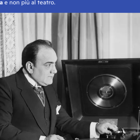
a
e non più al teatro.