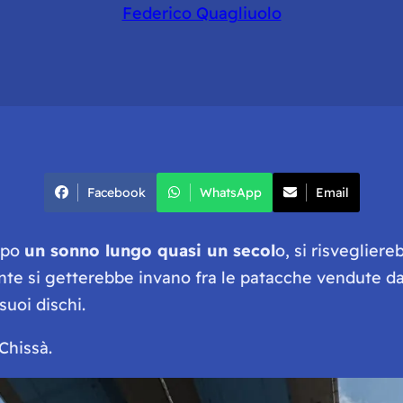
Federico Quagliuolo
Facebook
WhatsApp
Email
dopo
un sonno lungo quasi un secol
o, si risveglier
te si getterebbe invano fra le patacche vendute dai 
suoi dischi.
Chissà.