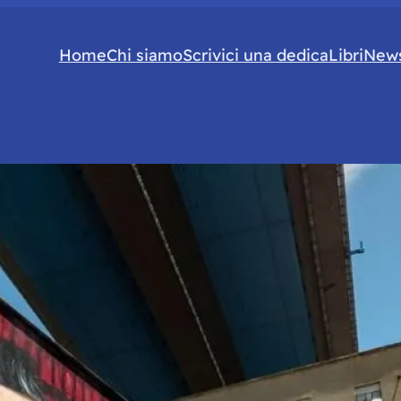
Home
Chi siamo
Scrivici una dedica
Libri
News