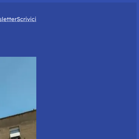
letter
Scrivici