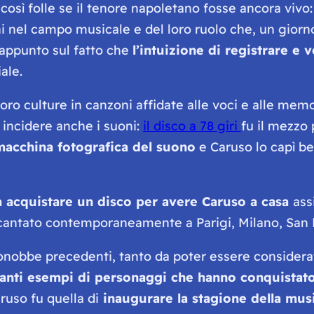
osì folle se il tenore napoletano fosse ancora vivo:
ni nel campo musicale e del loro ruolo che, un gior
ppunto sul fatto che
l’intuizione di registrare e
ale.
oro culture in canzoni affidate alle voci e alle mem
 incidere anche i suoni:
il disco a 78 giri
fu il mezzo 
acchina fotografica del suono
e Caruso lo capì be
a acquistare un disco per avere Caruso a casa
ass
cantato contemporaneamente a Parigi, Milano, San F
onobbe precedenti, tanto da poter essere considera
tanti esempi di personaggi che hanno conquistato 
aruso fu quella di
inaugurare la stagione della mu