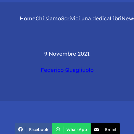
Home
Chi siamo
Scrivici una dedica
Libri
News
9 Novembre 2021
Federico Quagliuolo
Facebook
WhatsApp
Email