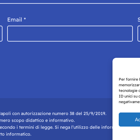
Email
*
Per fornire 
memorizzare
tecnologie 
ID unici su 
negativament
i Napoli con autorizzazione numero 38 del 25/9/2019.
Ac
r mero scopo didattico e informativo.
 secondo i termini di legge. Si nega l’utilizzo delle informazioni in q
to informatico.