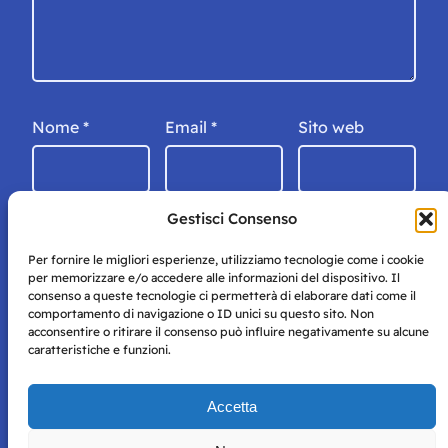
Nome
*
Email
*
Sito web
Gestisci Consenso
Per fornire le migliori esperienze, utilizziamo tecnologie come i cookie
per memorizzare e/o accedere alle informazioni del dispositivo. Il
consenso a queste tecnologie ci permetterà di elaborare dati come il
comportamento di navigazione o ID unici su questo sito. Non
acconsentire o ritirare il consenso può influire negativamente su alcune
caratteristiche e funzioni.
Storie di Napoli è una testata registrata presso il tribunale di
Accetta
Napoli con autorizzazione numero 38 del 25/9/2019.
Tutte le immagini e i contenuti su questo sito sono forniti