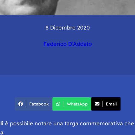
8 Dicembre 2020
Federico D’Addato
Facebook
WhatsApp
Email
li
è possibile notare una targa commemorativa che 
ia
.