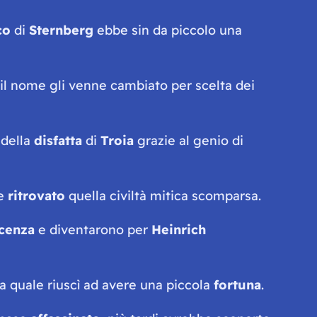
co
di
Sternberg
ebbe sin da piccolo una
i il nome gli venne cambiato per scelta dei
 della
disfatta
di
Troia
grazie al genio di
be
ritrovato
quella civiltà mitica scomparsa.
cenza
e diventarono per
Heinrich
la quale riuscì ad avere una piccola
fortuna
.