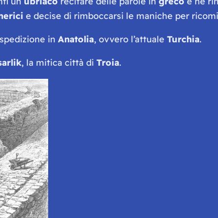
ntì un
ubriaco
recitare delle parole in
greco
e ne r
erici
e decise di rimboccarsi le maniche per ricomi
 spedizione in
Anatolia
, ovvero l’attuale
Turchia
.
sarlik
, la mitica città di
Troia
.