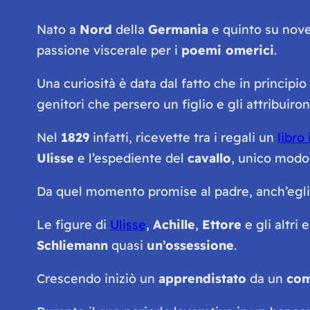
Nato a
Nord
della
Germania
e quinto su nove 
passione viscerale per i
poemi omerici
.
Una curiosità è data dal fatto che in principio
genitori che persero un figlio e gli attribuiro
Nel
1829
infatti, ricevette tra i regali un
libro 
Ulisse
e l’espediente del
cavallo
, unico modo
Da quel momento promise al padre, anch’egli
Le figure di
Ulisse
,
Achille
,
Ettore
e gli altri
Schliemann
quasi
un’ossessione
.
Crescendo iniziò un
apprendistato
da un
com