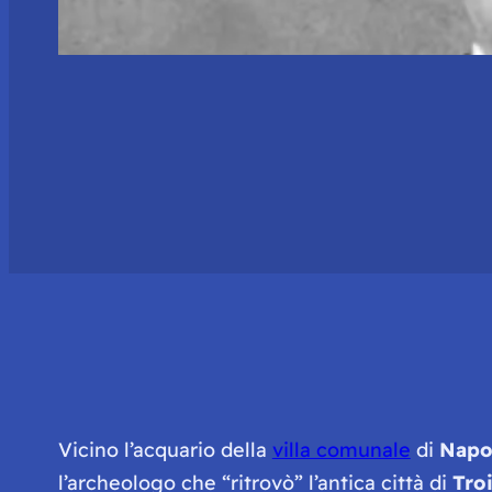
Vicino l’acquario della
villa comunale
di
Napo
l’archeologo che “
ritrovò
” l’antica città di
Tro