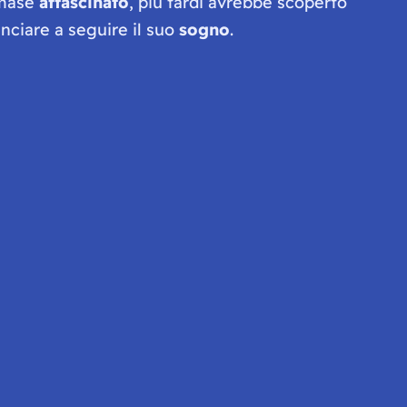
imase
affascinato
, più tardi avrebbe scoperto
nciare a seguire il suo
sogno
.