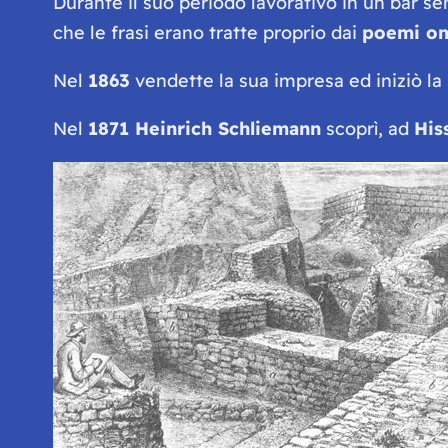
Durante il suo periodo lavorativo in un bar se
che le frasi erano tratte proprio dai
poemi om
Nel
1863
vendette la sua impresa ed iniziò la
Nel
1871 Heinrich Schliemann
scoprì, ad
His