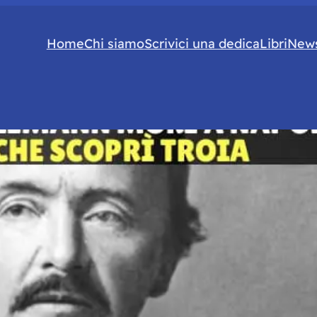
Home
Chi siamo
Scrivici una dedica
Libri
News