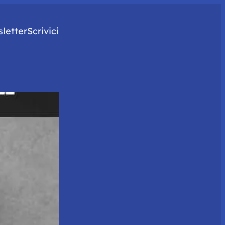
letter
Scrivici