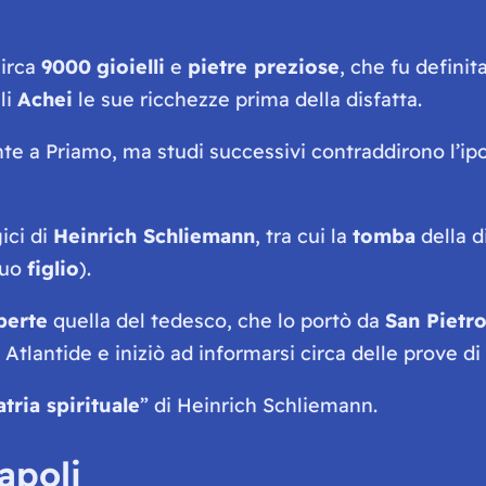
circa
9000
gioielli
e
pietre preziose
, che fu defini
li
Achei
le sue ricchezze prima della disfatta.
nte a Priamo, ma studi successivi contraddirono l’i
ici di
Heinrich Schliemann
, tra cui la
tomba
della d
suo
figlio
).
perte
quella del tedesco, che lo portò da
San Pietr
tlantide e iniziò ad informarsi circa delle prove di
atria spirituale
” di Heinrich Schliemann.
apoli