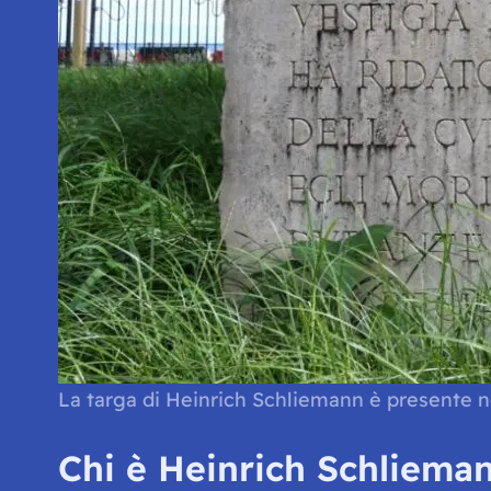
La targa di Heinrich Schliemann è presente ne
Chi è Heinrich Schliema