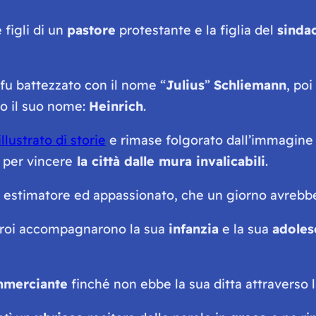
figli di un
pastore
protestante e la figlia del
sinda
 fu battezzato con il nome “
Julius
”
Schliemann
, po
no il suo nome:
Heinrich
.
illustrato di storie
e rimase folgorato dall’immagine
 per vincere
la città dalle mura invalicabili
.
 estimatore ed appassionato, che un giorno avreb
 eroi accompagnarono la sua
infanzia
e la sua
adoles
merciante
finché non ebbe la sua ditta attraverso 