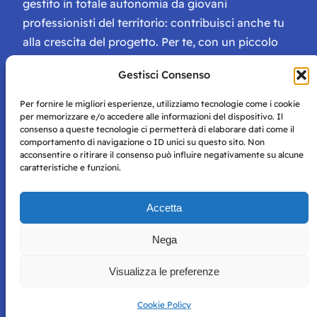
gestito in totale autonomia da giovani
professionisti del territorio: contribuisci anche tu
alla crescita del progetto. Per te, con un piccolo
contributo, ci saranno numerosissimi vantaggi:
Gestisci Consenso
tessera di Storie Campane, libri e magazine gratis
e inviti ad eventi esclusivi!
Per fornire le migliori esperienze, utilizziamo tecnologie come i cookie
per memorizzare e/o accedere alle informazioni del dispositivo. Il
consenso a queste tecnologie ci permetterà di elaborare dati come il
comportamento di navigazione o ID unici su questo sito. Non
acconsentire o ritirare il consenso può influire negativamente su alcune
caratteristiche e funzioni.
Storie di Napoli è una testata registrata presso il tribunale di
Accetta
Napoli con autorizzazione numero 38 del 25/9/2019.
Tutte le immagini e i contenuti su questo sito sono forniti
Nega
per mero scopo didattico e informativo.
Privacy
Tutti i diritti riservati, ogni tentativo di copia sarà
Policy
Visualizza le preferenze
perseguito secondo i termini di legge. Si nega l’utilizzo delle
informazioni in questo sito web per addestramento AI e
qualsiasi altro tipo di prodotto informatico.
Cookie Policy