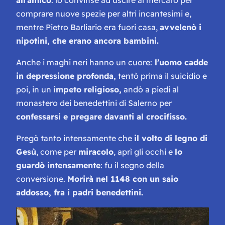
all’amico
: lo convinse ad uscire al mercato per
comprare nuove spezie per altri incantesimi e,
mentre Pietro Barliario era fuori casa,
avvelenò i
nipotini, che erano ancora bambini.
Anche i maghi neri hanno un cuore:
l’uomo cadde
in depressione profonda,
tentò prima il suicidio e
poi, in un
impeto religioso,
andò a piedi al
monastero dei benedettini di Salerno per
confessarsi e pregare davanti al crocifisso.
Pregò tanto intensamente che
il volto di legno di
Gesù
, come per
miracolo
, aprì gli occhi e
lo
guardò intensamente
: fu il segno della
conversione.
Morirà nel 1148 con un saio
addosso, fra i padri benedettini.