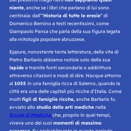
niente
, anche se i libri che parlano di lui sono
centinaia: dall’”
Historia di tutte le eresie
” di
Domenico Bernino a testi recentissimi, come
Giampaolo Pansa che parla della sua figura legata
alla mitologia popolare abruzzese.
Eppure, nonostante tanta letteratura, della vita di
Pietro Barliario abbiamo notizie solo della sua
lapide
e tramite fonti secondarie o addirittura
attraverso citazioni e modi di dire. Nacque attorno
al
1055
in una famiglia ricca di Salerno, quando la
città era una delle capitali più ricche d’Italia. Come
molti
figli di famiglie ricche,
anche Barliario fu
avviato allo
studio delle arti mediche
nella
Scuola di Medicina
che, proprio in quei tempi,
viveva uno dei suoi
momenti di massimo
successo
. Fu probabilmente in questo periodo