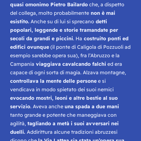
quasi omonimo Pietro Bailardo
che, a dispetto
del collega, molto probabilmente
non è mai
esistito.
Anche su di lui si sprecano
detti
popolari, leggende e storie tramandate per
secoli da grandi e piccini
. Ha
costruito ponti ed
edifici ovunque
(il ponte di Caligola di Pozzuoli ad
esempio sarebbe opera sua), fra l’Abruzzo e la
Campania
viaggiava cavalcando falchi
ed era
capace di ogni sorta di magia. Alzava montagne,
controllava la mente delle persone
e si
vendicava in modo spietato dei suoi nemici
evocando mostri, leoni e altre bestie al suo
servizio
. Aveva anche
una spada a due mani
tanto grande e potente che maneggiava con
agilità,
tagliando a metà i suoi avversari nei
duelli.
Addirittura alcune tradizioni abruzzesi
dicono che
la Via Lattea sia stata un’opera sua
,