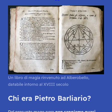
Un libro di magia rinvenuto ad Alberobello,
databile intorno al XVIII secolo
Chi era Pietro Barliario?
Del presunto mago nero
non sappiamo quasi