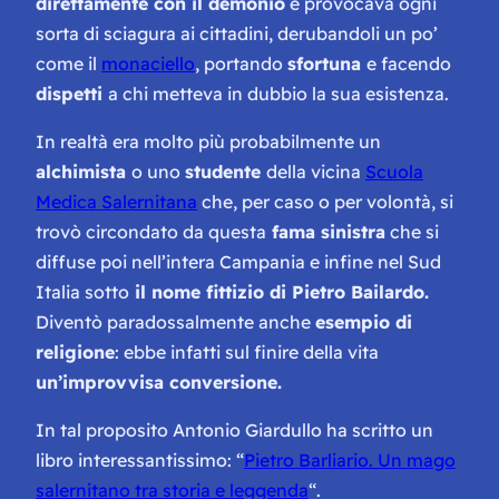
direttamente con il demonio
e provocava ogni
sorta di sciagura ai cittadini, derubandoli un po’
come il
monaciello
, portando
sfortuna
e facendo
dispetti
a chi metteva in dubbio la sua esistenza.
In realtà era molto più probabilmente un
alchimista
o uno
studente
della vicina
Scuola
Medica Salernitana
che, per caso o per volontà, si
trovò circondato da questa
fama sinistra
che si
diffuse poi nell’intera Campania e infine nel Sud
Italia sotto
il nome fittizio di Pietro Bailardo.
Diventò paradossalmente anche
esempio di
religione
: ebbe infatti sul finire della vita
un’improvvisa conversione.
In tal proposito Antonio Giardullo ha scritto un
libro interessantissimo: “
Pietro Barliario. Un mago
salernitano tra storia e leggenda
“.