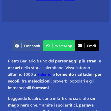
Facebook
WhatsApp
Email
Pietro Barliario è uno dei
personaggi più strani e
oscuri
della storia salernitana. Visse intorno
all’anno 1000 a
Salerno
e
tormentò i cittadini per
secoli,
fra
maledizioni
, proverbi popolari e gli
immancabili
fantasmi
.
Leggende locali dicono infatti che sia stato
un
mago nero
che, tramite i suoi artifici,
parlava