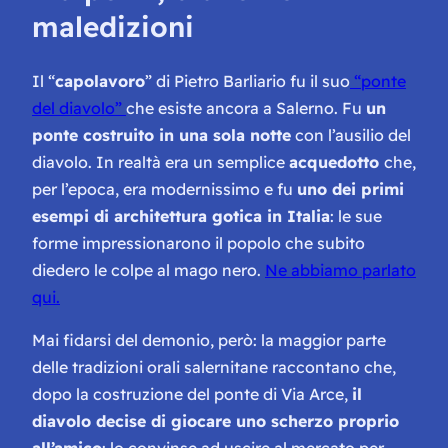
maledizioni
Il “
capolavoro
” di Pietro Barliario fu il suo
“ponte
del diavolo”
che esiste ancora a Salerno. Fu
un
ponte costruito in una sola notte
con l’ausilio del
diavolo. In realtà era un semplice
acquedotto
che,
per l’epoca, era modernissimo e fu
uno dei primi
esempi di architettura gotica in Italia
: le sue
forme impressionarono il popolo che subito
diedero le colpe al mago nero.
Ne abbiamo parlato
qui.
Mai fidarsi del demonio, però: la maggior parte
delle tradizioni orali salernitane raccontano che,
dopo la costruzione del ponte di Via Arce,
il
diavolo decise di giocare uno scherzo proprio