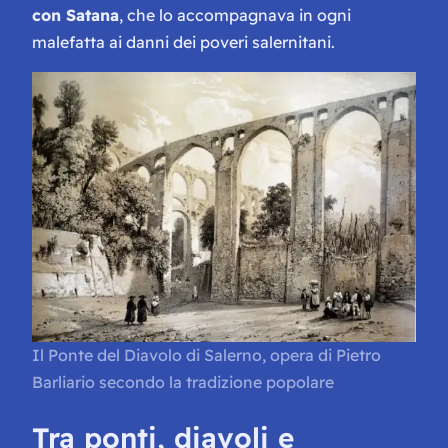
con Satana
, che lo accompagnava in ogni
malefatta ai danni dei poveri salernitani.
Il Ponte del Diavolo di Salerno, opera di Pietro
Barliario secondo la tradizione popolare
Tra ponti, diavoli e