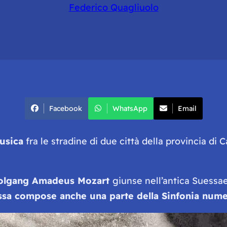
Federico Quagliuolo
Facebook
WhatsApp
Email
musica
fra le stradine di due città della provincia di 
lgang Amadeus Mozart
giunse nell’antica Suessa
ssa compose anche una parte della Sinfonia nume