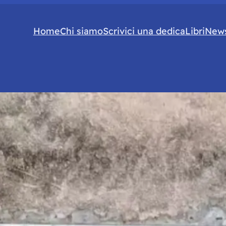
Home
Chi siamo
Scrivici una dedica
Libri
News