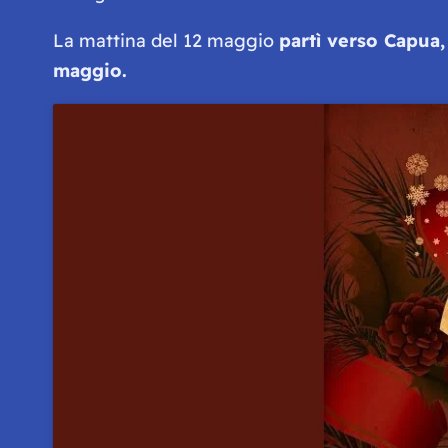
La mattina del 12 maggio
partì verso Capua,
maggio.