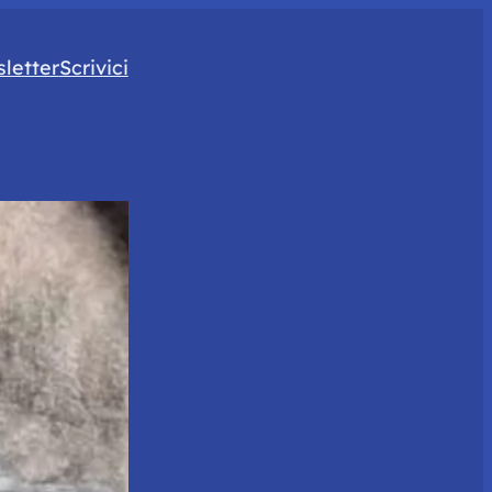
letter
Scrivici