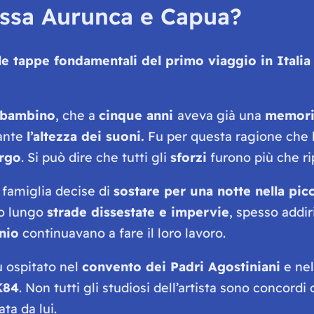
essa Aurunca e Capua?
le tappe fondamentali del primo viaggio in Italia
l bambino
, che a
cinque anni
aveva già una
memoria
tante
l’altezza dei suoni.
Fu per questa ragione che l
urgo
. Si può dire che tutti gli
sforzi
furono più che ri
 famiglia decise di
sostare per una notte nella pi
no lungo
strade dissestate e impervie
, spesso addi
nio
continuavano a fare il loro lavoro.
fu ospitato nel
convento dei Padri Agostiniani
e nel
K84
. Non tutti gli studiosi dell’artista sono concord
ta da lui.