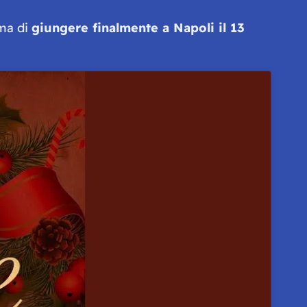
ima di
giungere finalmente a Napoli il 13