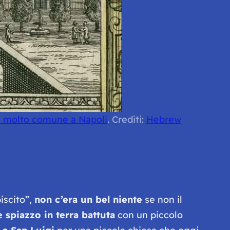
a molto comune a Napoli
. Crediti:
Hebrew
iscito”,
non c’era un bel niente
se non il
 spiazzo in terra battuta
con un piccolo