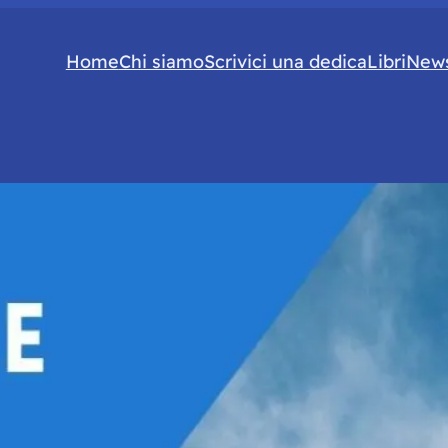
Home
Chi siamo
Scrivici una dedica
Libri
News