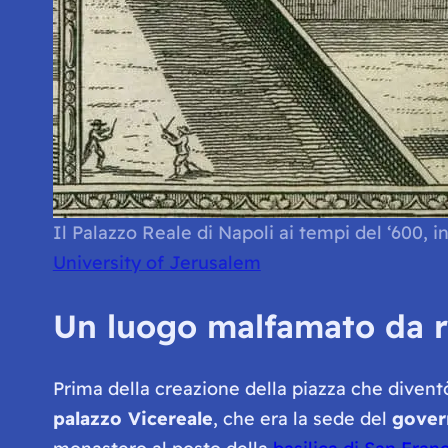
Il Palazzo Reale di Napoli ai tempi del ‘600, 
University of Jerusalem
Un luogo malfamato da ri
Prima della creazione della piazza che dive
palazzo Vicereale
, che era la sede del
gover