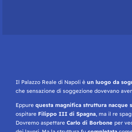
Il Palazzo Reale di Napoli è
un luogo da sog
che sensazione di soggezione dovevano avere i 
Eppure
questa magnifica struttura nacque s
ospitare
Filippo III di Spagna
, ma il re spa
Dovremo aspettare
Carlo di Borbone
per ve
dei lavori. Ma la struttura fu
completata
come 