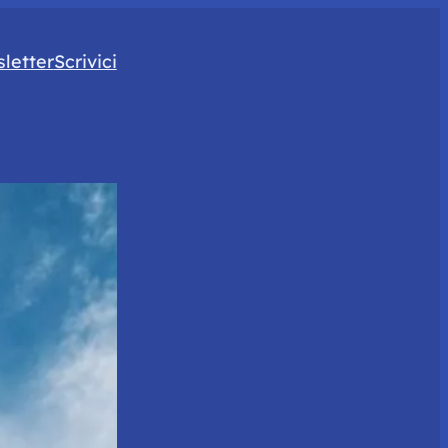
letter
Scrivici