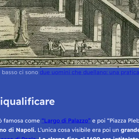
in basso ci sono
due uomini che duellano: una pratic
qualificare
ntò famosa come
“Largo di Palazzo”
e poi “Piazza Pleb
no di Napoli.
L’unica cosa visibile era poi un
grande