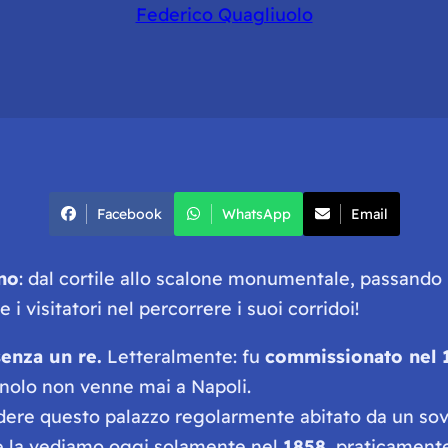
Federico Quagliuolo
Facebook
WhatsApp
Email
no
: dal cortile allo scalone monumentale, passando pe
visitatori nel percorrere i suoi corridoi!
enza un re.
Letteralmente: fu
commissionato nel
gnolo non venne mai a Napoli.
dere questo palazzo regolarmente abitato da un sov
la vediamo oggi solamente nel
1858
, praticamen