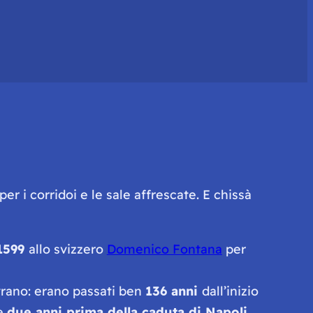
r i corridoi e le sale affrescate. E chissà
 1599
allo svizzero
Domenico Fontana
per
rano: erano passati ben
136 anni
dall’inizio
te
due anni prima della caduta di Napoli.