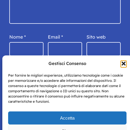
Nome
*
Email
*
Sito web
Gestisci Consenso
Per fornire le migliori esperienze, utilizziamo tecnologie come i cookie
per memorizzare e/o accedere alle informazioni del dispositivo. Il
consenso a queste tecnologie ci permetterà di elaborare dati come il
comportamento di navigazione o ID unici su questo sito. Non
acconsentire o ritirare il consenso può influire negativamente su alcune
caratteristiche e funzioni.
Storie di Napoli è una testata registrata presso il tribunale di
Accetta
Napoli con autorizzazione numero 38 del 25/9/2019.
Tutte le immagini e i contenuti su questo sito sono forniti