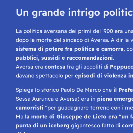
Un grande intrigo politi
La politica aversana dei primi del ‘900 era un
dopo la morte del sindaco di Aversa. A dir la v
sistema di potere fra politica e camorra
, c
pubblici, sussidi e raccomandazioni
.
Aversa era
contesa
fra gli accoliti di
Peppuc
davano spettacolo per
episodi di violenza in
Spiega lo storico Paolo De Marco che
il Pref
Sessa Aurunca e Aversa) era in
piena emerge
camorristi
“
per guadagnare terreno con i mezz
Ma
la morte di Giuseppe de Lieto era “un fa
punta di un iceberg
gigantesco fatto di
corr