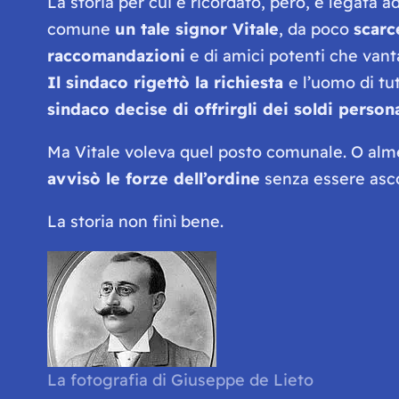
La storia per cui è ricordato, però, è legata 
comune
un tale signor Vitale
, da poco
scarc
raccomandazioni
e di amici potenti che vant
Il sindaco rigettò la richiesta
e l’uomo di t
sindaco decise di offrirgli dei soldi perso
Ma Vitale voleva quel posto comunale. O al
avvisò le forze dell’ordine
senza essere asco
La storia non finì bene.
La fotografia di Giuseppe de Lieto