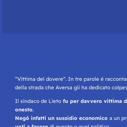
“Vittima del dovere
“. In tre parole è raccont
della strada che Aversa gli ha dedicato col
Il sindaco de Lieto
fu per davvero vittima d
onesto
.
Negò infatti un sussidio economico
a un p
voti a favore
di questo o quel politico.