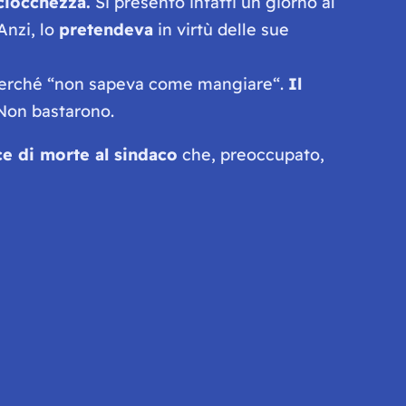
ciocchezza.
Si presentò infatti un giorno al
 Anzi, lo
pretendeva
in virtù delle sue
erché “
non sapeva come mangiare
“.
Il
 Non bastarono.
ce di morte al sindaco
che, preoccupato,