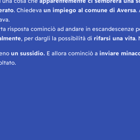
ad una cosa che
apparentemente ci sembrerà una s
erato
. Chiedeva
un impiego al comune di Aversa
.
ava.
utta risposta cominciò ad andare in escandescenze p
nalmente
, per dargli la possibilità di
rifarsi una vita
.
meno
un sussidio.
E allora cominciò a
inviare minac
ltato.