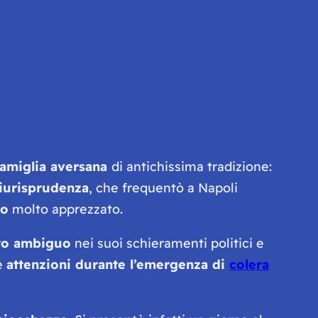
famiglia aversana
di antichissima tradizione:
iurisprudenza
, che frequentò a Napoli
to
molto apprezzato.
to ambiguo
nei suoi schieramenti politici e
ue
attenzioni durante l’emergenza di
colera