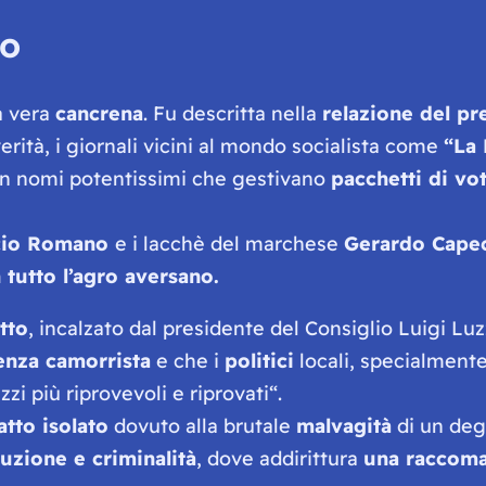
co
a vera
cancrena
. Fu descritta nella
relazione del pr
erità, i giornali vicini al mondo socialista come
“La
on nomi potentissimi che gestivano
pacchetti di vot
cio Romano
e i lacchè del marchese
Gerardo Cape
 tutto l’agro aversano.
etto
, incalzato dal presidente del Consiglio Luigi Lu
nza camorrista
e che i
politici
locali, specialment
i più riprovevoli e riprovati
“.
tto isolato
dovuto alla brutale
malvagità
di un dege
uzione e criminalità
, dove addirittura
una raccoma