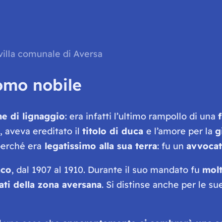
villa comunale di Aversa
omo nobile
he di lignaggio
: era infatti l’ultimo rampollo di una
, aveva ereditato il
titolo di duca
e l’amore per la
g
perché era
legatissimo alla sua terra
: fu un
avvoca
aco
, dal 1907 al 1910. Durante il suo mandato fu
mol
ntati della zona aversana
. Si distinse anche per le s