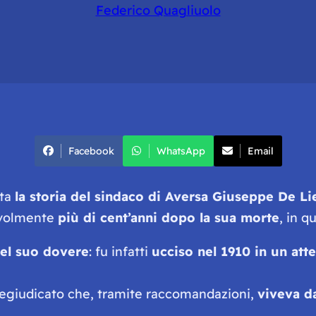
Federico Quagliuolo
Facebook
WhatsApp
Email
ata
la storia del sindaco di Aversa Giuseppe De Li
pevolmente
più di cent’anni dopo la sua morte
, in q
el suo dovere
: fu infatti
ucciso nel 1910 in un att
regiudicato che, tramite raccomandazioni,
viveva d