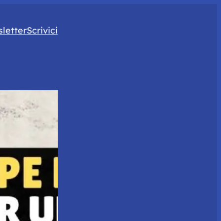
letter
Scrivici