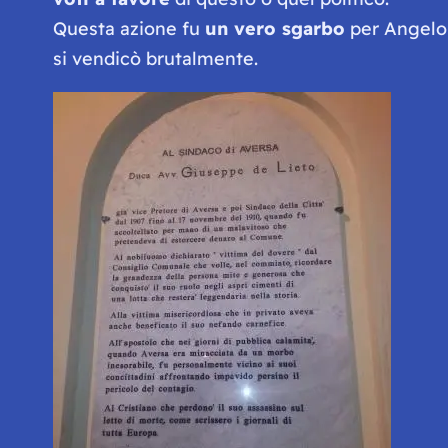
Questa azione fu
un vero sgarbo
per Angelo 
si vendicò brutalmente.