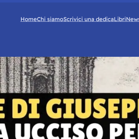
Home
Chi siamo
Scrivici una dedica
Libri
News