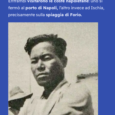
Entrambi
visitarono le coste napoletane
: uno si
fermò al
porto di Napoli,
l’altro invece ad Ischia,
precisamente sulla
spiaggia di Forio.