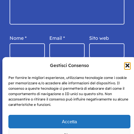
Nome
*
Email
*
Sito web
Gestisci Consenso
Per fornire le migliori esperienze, utilizziamo tecnologie come i cookie
per memorizzare e/o accedere alle informazioni del dispositivo. Il
consenso a queste tecnologie ci permetterà di elaborare dati come il
comportamento di navigazione o ID unici su questo sito. Non
acconsentire o ritirare il consenso può influire negativamente su alcune
caratteristiche e funzioni.
Storie di Napoli è una testata registrata presso il tribunale di
Accetta
Napoli con autorizzazione numero 38 del 25/9/2019.
Tutte le immagini e i contenuti su questo sito sono forniti