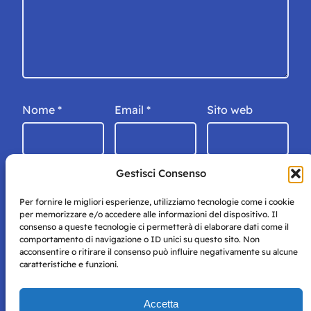
Nome
*
Email
*
Sito web
Gestisci Consenso
Per fornire le migliori esperienze, utilizziamo tecnologie come i cookie
per memorizzare e/o accedere alle informazioni del dispositivo. Il
consenso a queste tecnologie ci permetterà di elaborare dati come il
comportamento di navigazione o ID unici su questo sito. Non
acconsentire o ritirare il consenso può influire negativamente su alcune
caratteristiche e funzioni.
Storie di Napoli è una testata registrata presso il tribunale di
Accetta