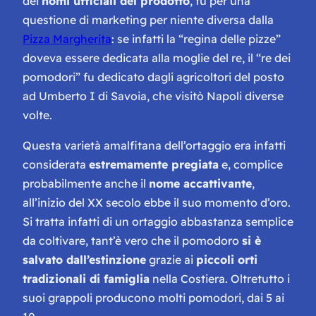
dei
nomi ufficiali del prodotto
, fu per una
questione di marketing per niente diversa dalla
Pizza Margherita
: se infatti la “regina delle pizze”
doveva essere dedicata alla moglie del re, il “re dei
pomodori” fu dedicato dagli agricoltori del posto
ad Umberto I di Savoia, che visitò Napoli diverse
volte.
Questa varietà amalfitana dell’ortaggio era infatti
considerata
estremamente pregiata
e, complice
probabilmente anche il
nome accattivante
,
all’inizio del XX secolo ebbe il suo momento d’oro.
Si tratta infatti di un ortaggio abbastanza semplice
da coltivare, tant’è vero che il pomodoro
si è
salvato dall’estinzione
grazie ai
piccoli orti
tradizionali di famiglia
nella Costiera. Oltretutto i
suoi grappoli producono molti pomodori, dai 5 ai