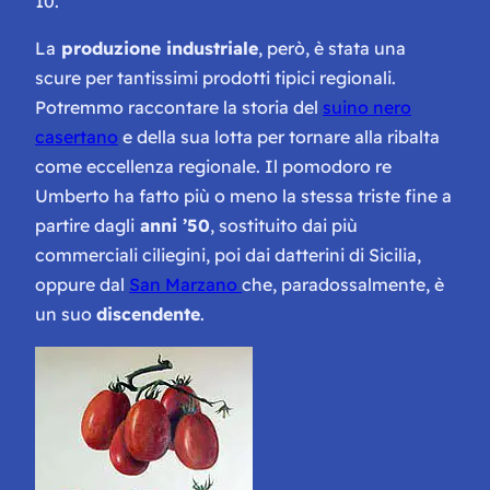
10.
La
produzione industriale
, però, è stata una
scure per tantissimi prodotti tipici regionali.
Potremmo raccontare la storia del
suino nero
casertano
e della sua lotta per tornare alla ribalta
come eccellenza regionale. Il pomodoro re
Umberto ha fatto più o meno la stessa triste fine a
partire dagli
anni ’50
, sostituito dai più
commerciali ciliegini, poi dai datterini di Sicilia,
oppure dal
San Marzano
che, paradossalmente, è
un suo
discendente
.