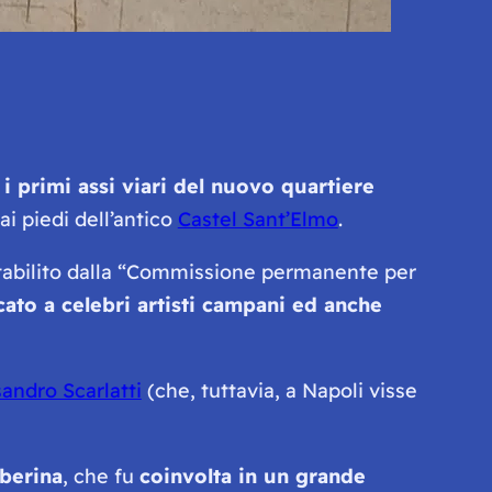
i primi assi viari del nuovo quartiere
i piedi dell’antico
Castel Sant’Elmo
.
bilito dalla “
Commissione permanente per
cato a celebri artisti campani ed anche
andro Scarlatti
(che, tuttavia, a Napoli visse
berina
, che fu
coinvolta in un grande