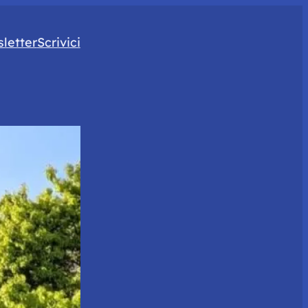
letter
Scrivici