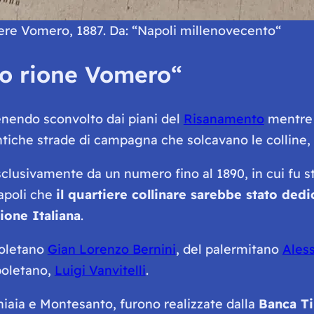
ere Vomero, 1887. Da: “
Napoli millenovecento
“
o rione Vomero
“
venendo sconvolto dai piani del
Risanamento
mentre
ntiche strade di campagna che solcavano le colline, a
clusivamente da un numero fino al 1890, in cui fu sta
apoli che
il quartiere collinare sarebbe stato dedi
ione Italiana
.
poletano
Gian Lorenzo Bernini
, del palermitano
Aless
apoletano,
Luigi Vanvitelli
.
Chiaia e Montesanto, furono realizzate dalla
Banca Ti