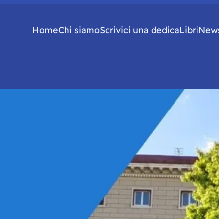
Home
Chi siamo
Scrivici una dedica
Libri
News