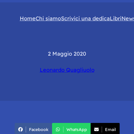
Home
Chi siamo
Scrivici una dedica
Libri
News
2 Maggio 2020
Leonardo Quagliuolo
Facebook
WhatsApp
Email