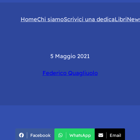
Home
Chi siamo
Scrivici una dedica
Libri
News
5 Maggio 2021
Federico Quagliuolo
Facebook
WhatsApp
Email