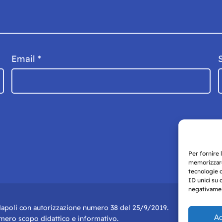
Email
*
Per fornire 
memorizzare
tecnologie 
ID unici su 
negativament
i Napoli con autorizzazione numero 38 del 25/9/2019.
Ac
r mero scopo didattico e informativo.