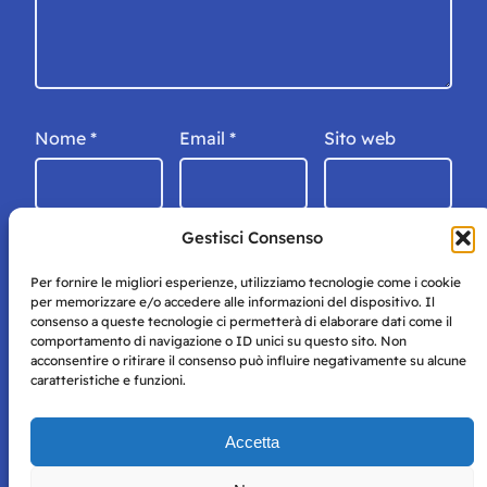
Nome
*
Email
*
Sito web
Gestisci Consenso
Per fornire le migliori esperienze, utilizziamo tecnologie come i cookie
per memorizzare e/o accedere alle informazioni del dispositivo. Il
consenso a queste tecnologie ci permetterà di elaborare dati come il
comportamento di navigazione o ID unici su questo sito. Non
acconsentire o ritirare il consenso può influire negativamente su alcune
caratteristiche e funzioni.
Storie di Napoli è una testata registrata presso il tribunale di
Accetta
Napoli con autorizzazione numero 38 del 25/9/2019.
Tutte le immagini e i contenuti su questo sito sono forniti