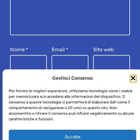
Nome
*
Email
*
Sito web
Gestisci Consenso
Per fornire le migliori esperienze, utilizziamo tecnologie come i cookie
per memorizzare e/o accedere alle informazioni del dispositivo. Il
consenso a queste tecnologie ci permetterà di elaborare dati come il
comportamento di navigazione o ID unici su questo sito. Non
acconsentire o ritirare il consenso può influire negativamente su alcune
caratteristiche e funzioni.
Storie di Napoli è una testata registrata presso il tribunale di
Accetta