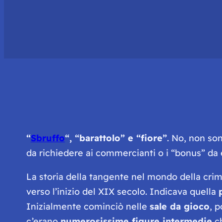
“
Sbruffo
“, “barattolo” e “fiore”
. No, non son
da richiedere ai commercianti o i “bonus” da ela
La storia della tangente nel mondo della crim
verso l’inizio del XIX secolo. Indicava quella
Inizialmente cominciò nelle
sale da gioco
, 
c’erano
numerosissime figure intermedie
ch