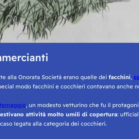
mmercianti
te alla Onorata Società erano quelle dei
facchini
,
c
 special modo facchini e cocchieri contavano anche 
temaggio
, un modesto vetturino che fu il protagon
estivano attività molto umili di copertura
: uffic
a caso legata alla categoria dei cocchieri.