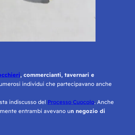
occhieri
, commercianti, tavernari e
numerosi individui che partecipavano anche
ista indiscusso del
Processo Cuocolo
. Anche
ialmente entrambi avevano u
n negozio di