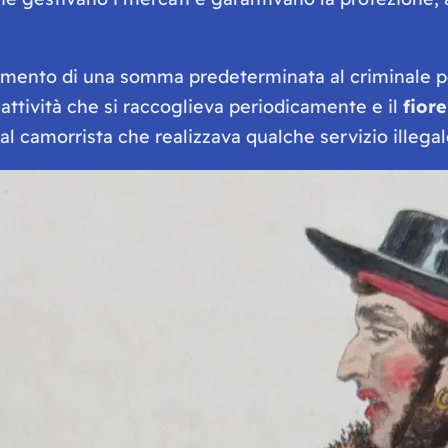
mento di una somma predeterminata al criminale per
attività che si raccoglieva periodicamente e il
fiore
l camorrista che realizzava qualche servizio illegal