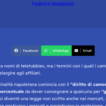
Federico Quagliuolo
Facebook
WhatsApp
Email
o nomi di teletubbies, ma i termini con i quali i cam
rgire agli affiliati.
inalità napoletana comincia con il
“diritto di camor
percentuale
da dover consegnare a qualcuno per
“g
poi diventò una legge non scritta anche nei mercati,
e gestivano i mercati e garantivano la protezione,