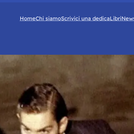
Home
Chi siamo
Scrivici una dedica
Libri
News