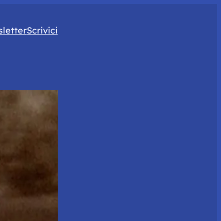
letter
Scrivici