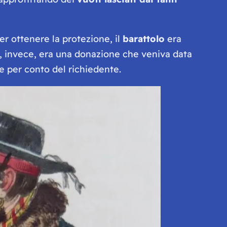
 ottenere la protezione, il
barattolo
era
, invece, era una donazione che veniva data
e per conto del richiedente.