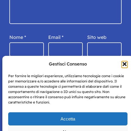
Nome
*
Email
*
Sito web
Gestisci Consenso
Per fornire le migliori esperienze, utilizziamo tecnologie come i cookie
per memorizzare e/o accedere alle informazioni del dispositivo. Il
consenso a queste tecnologie ci permetterà di elaborare dati come il
comportamento di navigazione o ID unici su questo sito. Non
acconsentire o ritirare il consenso può influire negativamente su alcune
caratteristiche e funzioni.
Storie di Napoli è una testata registrata presso il tribunale di
Accetta
Napoli con autorizzazione numero 38 del 25/9/2019.
Tutte le immagini e i contenuti su questo sito sono forniti