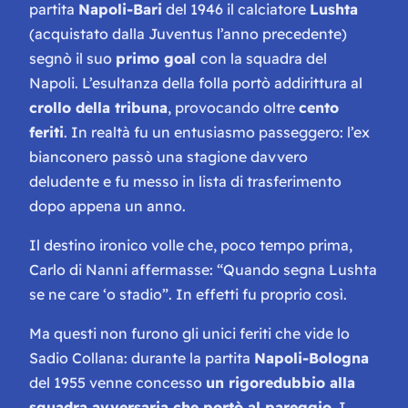
partita
Napoli-Bari
del 1946 il calciatore
Lushta
(acquistato dalla Juventus l’anno precedente)
segnò il suo
primo goal
con la squadra del
Napoli. L’esultanza della folla portò addirittura al
crollo della tribuna
, provocando oltre
cento
feriti
. In realtà fu un entusiasmo passeggero: l’ex
bianconero passò una stagione davvero
deludente e fu messo in lista di trasferimento
dopo appena un anno.
Il destino ironico volle che, poco tempo prima,
Carlo di Nanni affermasse:
“Quando segna Lushta
se ne care ‘o stadio”
. In effetti fu proprio così.
Ma questi non furono gli unici feriti che vide lo
Sadio Collana: durante la partita
Napoli-Bologna
del 1955 venne concesso
un rigoredubbio alla
squadra avversaria che portò al pareggio
. I