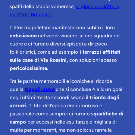
spalti dello stadio vomerese,
si giocò addirittura
nell’Orto Botanico.
I tifosi napoletani manifestarono subito il loro
entusiasmo
nel veder vincere la loro squadra del
cuore e ci furono diversi episodi a dir poco
folkloristici, come ad esempio
i terrazzi affittati
sulle case di Via Rossini,
con soluzioni spesso
pericolosissime
.
Tra le partite memorabili e iconiche si ricorda
quella
Napoli-Juve
che si concluse 4 a 3: un goal
negli ultimi trenta secondi segnò il
trionfo degli
azzurri.
Il tifo dell’epoca era rumoroso e
passionale come sempre: ci furono s
qualifiche di
campo
per eccessi nelle esultanze e migliaia di
multe per mortaretti, ma non solo: surante la