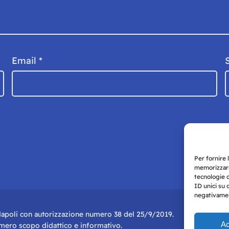
Email
*
Per fornire 
memorizzare
tecnologie 
ID unici su 
negativament
i Napoli con autorizzazione numero 38 del 25/9/2019.
Ac
r mero scopo didattico e informativo.