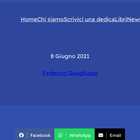
Home
Chi siamo
Scrivici una dedica
Libri
News
8 Giugno 2021
Federico Quagliuolo
Facebook
WhatsApp
Email