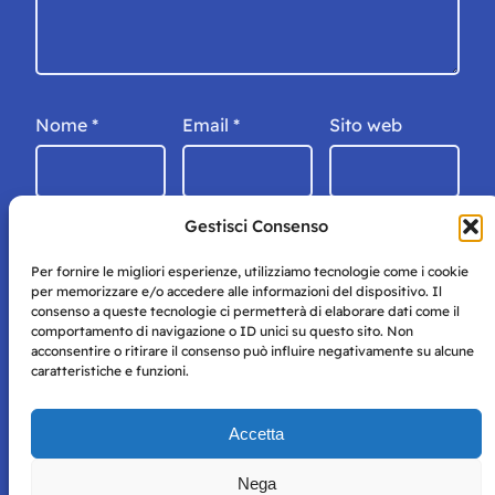
Nome
*
Email
*
Sito web
Gestisci Consenso
Per fornire le migliori esperienze, utilizziamo tecnologie come i cookie
per memorizzare e/o accedere alle informazioni del dispositivo. Il
consenso a queste tecnologie ci permetterà di elaborare dati come il
comportamento di navigazione o ID unici su questo sito. Non
acconsentire o ritirare il consenso può influire negativamente su alcune
caratteristiche e funzioni.
Storie di Napoli è una testata registrata presso il tribunale di
Accetta
Napoli con autorizzazione numero 38 del 25/9/2019.
Tutte le immagini e i contenuti su questo sito sono forniti
Nega
per mero scopo didattico e informativo.
Privacy