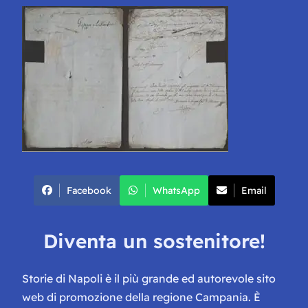
Facebook
WhatsApp
Email
Diventa un sostenitore!
Storie di Napoli è il più grande ed autorevole sito
web di promozione della regione Campania. È