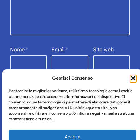
Nome
*
Email
*
Sito web
Gestisci Consenso
Per fornire le migliori esperienze, utilizziamo tecnologie come i cookie
per memorizzare e/o accedere alle informazioni del dispositivo. Il
consenso a queste tecnologie ci permetterà di elaborare dati come il
comportamento di navigazione o ID unici su questo sito. Non
acconsentire o ritirare il consenso può influire negativamente su alcune
caratteristiche e funzioni.
Storie di Napoli è una testata registrata presso il tribunale di
Accetta