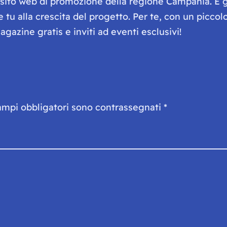
e sito web di promozione della regione Campania. È 
he tu alla crescita del progetto. Per te, con un picc
gazine gratis e inviti ad eventi esclusivi!
ampi obbligatori sono contrassegnati
*