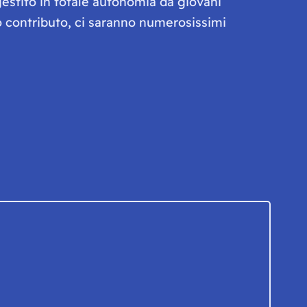
gestito in totale autonomia da giovani
olo contributo, ci saranno numerosissimi