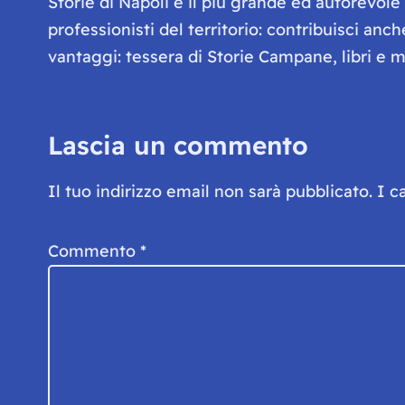
Storie di Napoli è il più grande ed autorevol
professionisti del territorio: contribuisci anc
vantaggi: tessera di Storie Campane, libri e ma
Lascia un commento
Il tuo indirizzo email non sarà pubblicato.
I c
Commento
*