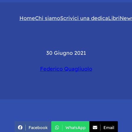
Home
Chi siamo
Scrivici una dedica
Libri
News
30 Giugno 2021
Federico Quagliuolo
Facebook
WhatsApp
Email