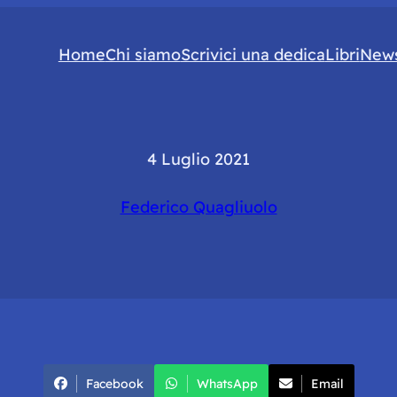
Home
Chi siamo
Scrivici una dedica
Libri
News
4 Luglio 2021
Federico Quagliuolo
Facebook
WhatsApp
Email