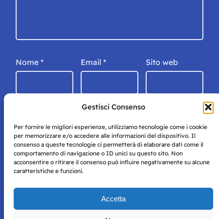
Nome
*
Email
*
Sito web
Gestisci Consenso
Per fornire le migliori esperienze, utilizziamo tecnologie come i cookie
per memorizzare e/o accedere alle informazioni del dispositivo. Il
consenso a queste tecnologie ci permetterà di elaborare dati come il
comportamento di navigazione o ID unici su questo sito. Non
acconsentire o ritirare il consenso può influire negativamente su alcune
caratteristiche e funzioni.
Storie di Napoli è una testata registrata presso il tribunale di
Accetta
Napoli con autorizzazione numero 38 del 25/9/2019.
Tutte le immagini e i contenuti su questo sito sono forniti