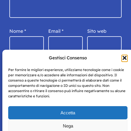
Nome
*
Email
*
Sito web
Gestisci Consenso
Per fornire le migliori esperienze, utilizziamo tecnologie come i cookie
per memorizzare e/o accedere alle informazioni del dispositivo. Il
consenso a queste tecnologie ci permetterà di elaborare dati come il
comportamento di navigazione o ID unici su questo sito. Non
acconsentire o ritirare il consenso può influire negativamente su alcune
caratteristiche e funzioni.
Storie di Napoli è una testata registrata presso il tribunale di
Accetta
Napoli con autorizzazione numero 38 del 25/9/2019.
Tutte le immagini e i contenuti su questo sito sono forniti
Nega
per mero scopo didattico e informativo.
Privacy