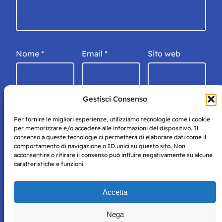
Nome
*
Email
*
Sito web
Gestisci Consenso
Per fornire le migliori esperienze, utilizziamo tecnologie come i cookie
per memorizzare e/o accedere alle informazioni del dispositivo. Il
consenso a queste tecnologie ci permetterà di elaborare dati come il
comportamento di navigazione o ID unici su questo sito. Non
acconsentire o ritirare il consenso può influire negativamente su alcune
caratteristiche e funzioni.
Storie di Napoli è una testata registrata presso il tribunale di
Accetta
Napoli con autorizzazione numero 38 del 25/9/2019.
Tutte le immagini e i contenuti su questo sito sono forniti
Nega
per mero scopo didattico e informativo.
Privacy