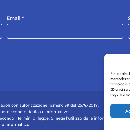
Email
*
Per fornire 
memorizzare
tecnologie 
ID unici su 
negativament
i Napoli con autorizzazione numero 38 del 25/9/2019.
Ac
r mero scopo didattico e informativo.
 secondo i termini di legge. Si nega l’utilizzo delle informazioni in q
to informatico.