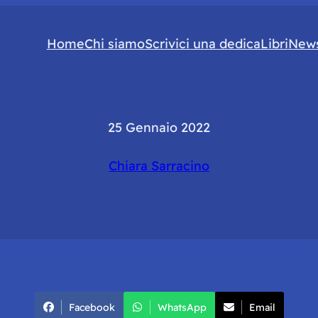
Home
Chi siamo
Scrivici una dedica
Libri
News
25 Gennaio 2022
Chiara Sarracino
Facebook
WhatsApp
Email