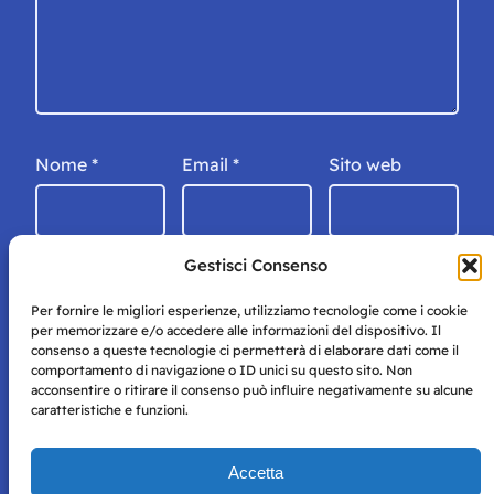
Nome
*
Email
*
Sito web
Gestisci Consenso
Per fornire le migliori esperienze, utilizziamo tecnologie come i cookie
per memorizzare e/o accedere alle informazioni del dispositivo. Il
consenso a queste tecnologie ci permetterà di elaborare dati come il
comportamento di navigazione o ID unici su questo sito. Non
acconsentire o ritirare il consenso può influire negativamente su alcune
caratteristiche e funzioni.
Storie di Napoli è una testata registrata presso il tribunale di
Accetta
Napoli con autorizzazione numero 38 del 25/9/2019.