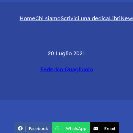
Home
Chi siamo
Scrivici una dedica
Libri
News
20 Luglio 2021
Federico Quagliuolo
Facebook
WhatsApp
Email