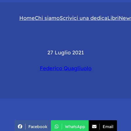
Home
Chi siamo
Scrivici una dedica
Libri
News
27 Luglio 2021
Federico Quagliuolo
Facebook
WhatsApp
Email