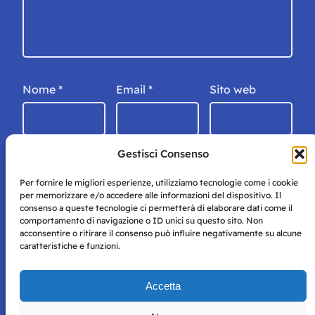
Nome
*
Email
*
Sito web
Gestisci Consenso
Per fornire le migliori esperienze, utilizziamo tecnologie come i cookie
per memorizzare e/o accedere alle informazioni del dispositivo. Il
consenso a queste tecnologie ci permetterà di elaborare dati come il
comportamento di navigazione o ID unici su questo sito. Non
acconsentire o ritirare il consenso può influire negativamente su alcune
caratteristiche e funzioni.
Storie di Napoli è una testata registrata presso il tribunale di
Accetta
Napoli con autorizzazione numero 38 del 25/9/2019.
Tutte le immagini e i contenuti su questo sito sono forniti