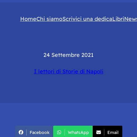
Home
Chi siamo
Scrivici una dedica
Libri
News
24 Settembre 2021
I lettori di Storie di Napoli
Facebook
WhatsApp
Email