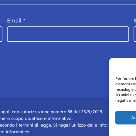
Email
*
Per fornire 
memorizzare
tecnologie 
ID unici su 
negativament
i Napoli con autorizzazione numero 38 del 25/9/2019.
Ac
r mero scopo didattico e informativo.
 secondo i termini di legge. Si nega l’utilizzo delle informazioni in q
to informatico.