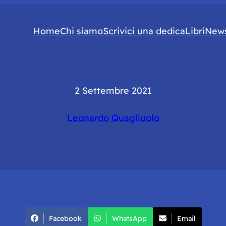
Home
Chi siamo
Scrivici una dedica
Libri
News
2 Settembre 2021
Leonardo Quagliuolo
Facebook
WhatsApp
Email