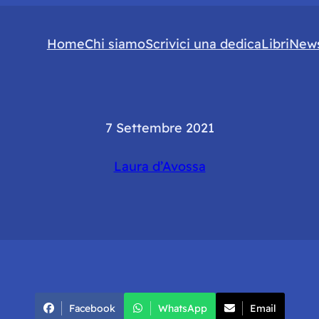
Home
Chi siamo
Scrivici una dedica
Libri
News
7 Settembre 2021
Laura d’Avossa
Facebook
WhatsApp
Email